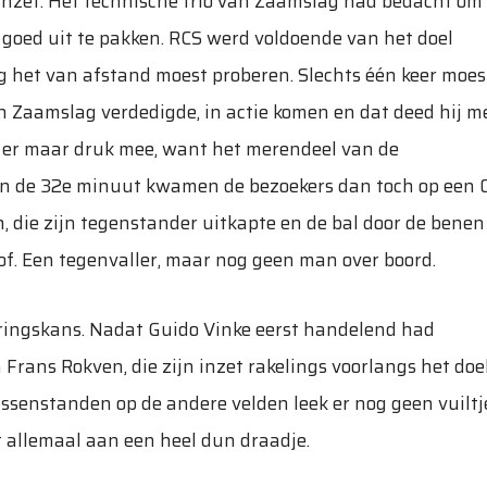
inzet. Het technische trio van Zaamslag had bedacht om 
k goed uit te pakken. RCS werd voldoende van het doel
 het van afstand moest proberen. Slechts één keer moes
van Zaamslag verdedigde, in actie komen en dat deed hij m
 er maar druk mee, want het merendeel van de
In de 32e minuut kwamen de bezoekers dan toch op een 0
 die zijn tegenstander uitkapte en de bal door de benen
of. Een tegenvaller, maar nog geen man over boord.
oringskans. Nadat Guido Vinke eerst handelend had
 Frans Rokven, die zijn inzet rakelings voorlangs het doe
ussenstanden op de andere velden leek er nog geen vuiltj
t allemaal aan een heel dun draadje.