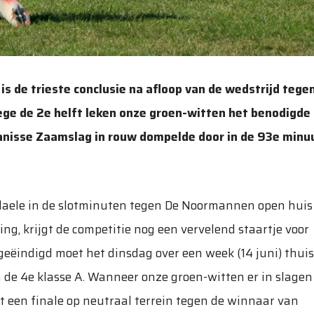
is de trieste conclusie na afloop van de wedstrijd tege
ege de 2e helft leken onze groen-witten het benodigde
Janisse Zaamslag in rouw dompelde door in de 93e minu
daele in de slotminuten tegen De Noormannen open huis
g, krijgt de competitie nog een vervelend staartje voor
 geëindigd moet het dinsdag over een week (14 juni) thui
 de 4e klasse A. Wanneer onze groen-witten er in slagen
t een finale op neutraal terrein tegen de winnaar van