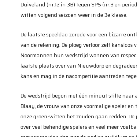
Duiveland (nr.12 in 3B) tegen SPS (nr.3 en perio
witten volgend seizoen weer in de 3e klasse.
De laatste speeldag zorgde voor een bizarre ontk
van de rekening. De ploeg verloor zelf kansloo
Noormannen hun wedstrijd wonnen van respecti
laatste plaats over van Nieuwdorp en degradeer
kans en mag in de nacompetitie aantreden tegen
De wedstrijd begon met één minuut stilte naar a
Blaay, de vrouw van onze voormalige speler en tr
onze groen-witten het zouden gaan redden. De pl
over veel behendige spelers en veel meer voetb