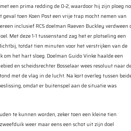
met een prima redding de 0-2, waardoor hij zijn ploeg n
et geval toen Koen Post een vrije trap mocht nemen van
edereen inclusief RCS doelman Raeven Buckley verdween 
oel. Met deze 1-1 tussenstand zag het er plotseling een
dichtbij, totdat tien minuten voor het verstrijken van de
ik om het hart sloeg. Doelman Guido Vinke haalde een
gebied en scheidsrechter Bosselaar wees resoluut naar d
 stond met de vlag in de lucht. Na kort overleg tussen beid
beslissing, omdat er buitenspel aan de situatie was
ouden te kunnen worden, zeker toen een kleine tien
e zweefduik weer maar eens een schot uit zijn doel