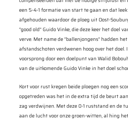
compenseerden dat met de nodige strijdlust en 
een 5-4-1 formatie van start te gaan en dat lee
afgehouden waardoor de ploeg uit Oost-Souburg
“good old” Guido Vinke, die deze keer het doel 
verve. Met name de “ballenjongens” hadden het
afstandschoten verdwenen hoog over het doel. 
voorsprong door een doelpunt van Walid Bobouh,
van de uitkomende Guido Vinke in het doel scho
Kort voor rust kregen beide ploegen nog een sc
opgetreden was het in de extra tijd de beurt aan
zag verdwijnen. Met deze 0-1 ruststand en de t
aan de lucht voor onze groen-witten, al hing he