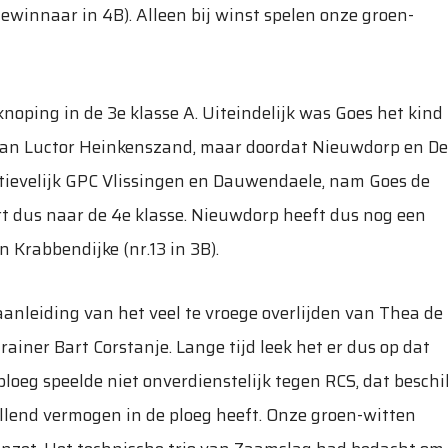
dewinnaar in 4B). Alleen bij winst spelen onze groen-
noping in de 3e klasse A. Uiteindelijk was Goes het kind
s van Luctor Heinkenszand, maar doordat Nieuwdorp en D
evelijk GPC Vlissingen en Dauwendaele, nam Goes de
t dus naar de 4e klasse. Nieuwdorp heeft dus nog een
 Krabbendijke (nr.13 in 3B).
anleiding van het veel te vroege overlijden van Thea de
ainer Bart Corstanje. Lange tijd leek het er dus op dat
oeg speelde niet onverdienstelijk tegen RCS, dat beschi
allend vermogen in de ploeg heeft. Onze groen-witten