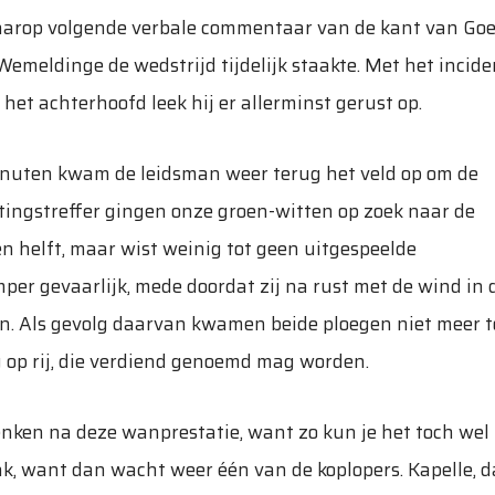
daarop volgende verbale commentaar van de kant van Go
Wemeldinge de wedstrijd tijdelijk staakte. Met het incide
et achterhoofd leek hij er allerminst gerust op.
minuten kwam de leidsman weer terug het veld op om de
itingstreffer gingen onze groen-witten op zoek naar de
en helft, maar wist weinig tot geen uitgespeelde
er gevaarlijk, mede doordat zij na rust met de wind in 
en. Als gevolg daarvan kwamen beide ploegen niet meer t
 op rij, die verdiend genoemd mag worden.
nken na deze wanprestatie, want zo kun je het toch wel
, want dan wacht weer één van de koplopers. Kapelle, d