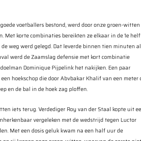
el goede voetballers bestond, werd door onze groen-witten
. Met korte combinaties bereikten ze elkaar in de 1e helf
n de weg werd gelegd. Dat leverde binnen tien minuten a
anval werd de Zaamslag defensie met kort combinatie
a doelman Dominique Pijpelink het nakijken. Een paar
j een hoekschop die door Abvbakar Khalif van een meter 
ep en de bal in de hoek zag ploffen.
ten iets terug. Verdediger Roy van der Staal kopte uit e
 onherkenbaar vergeleken met de wedstrijd tegen Luctor
elen. Met een dosis geluk kwam na een half uur de