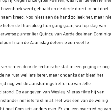
n op rij kregen onze groen-witten, waarvan de eerste nie
 bovenhoek werd gehaald en de derde direct in het doel
 naam kreeg. Nog niets aan de hand zo leek het, maar ni
e lieten de thuisploeg hun gang gaan, wat op slag van
derwetse punter liet Quincy van Aerde doelman Dominiq
 doelpunt nam de Zaamslag defensie een veel te
 verrichten door de technische staf in een poging er nog
de na rust wel iets beter, maar ondanks dat bleef het
jd nog wel de aansluitingstreffer op van Jelle
d stond. Op aangeven van Wesley Mieras tikte hij van
nstander net iets te slim af. Het was één van de weinig
t heel Goes iets anders over. Er zou een overtreding va