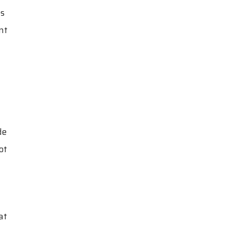
es
nt
de
ot
at