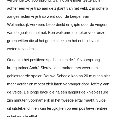
verdiende 1-0 voorsprong. Sam Cornelissen zette zich
achter een vrije trap aan de zijkant van het veld. Zijn scherp
aangesneden vrije trap werd door de keeper van
Wolfaartsdijk verkeerd beoordeeld en glipte door de vingers
van de goalie in het net. Een welkome opsteker voor onze
groen-witten die al het gehele seizoen het net niet vaak
weten te vinden.
Ondanks het positieve spelbeeld en de 1-0 voorsprong
kreeg trainer André Siereveld te maken met weer een
geblesseerde speler. Douwe Scheele kon na 20 minuten niet
meer verder en moest zich laten vervanger door Jeffrey van
de Velde. De jonge back die na een langdurige knieblessure
zijn minuten voornamelijk in het tweede elftal maakt, vulde
dit uitstekend in en kan terugkijken op een positieve rentree
in het eerste elftal.