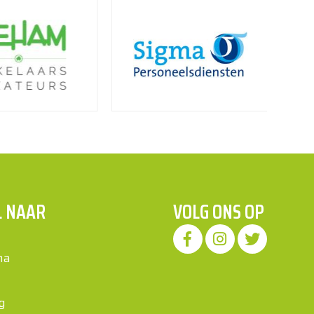
L NAAR
VOLG ONS OP
ma
g