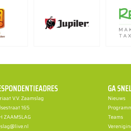
ESPONDENTIEADRES
GA SNE
riaat V.V. Zaamslag
Nieuws
lsestraat 165
Program
CH ZAAMSLAG
Teams
slag@live.nl
Verenigin